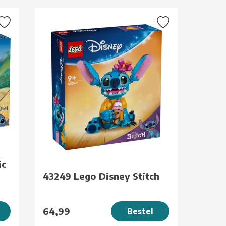
ic
43249 Lego Disney Stitch
64,99
Bestel