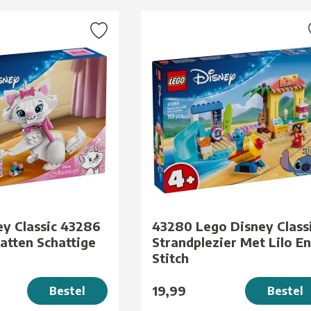
ey Classic 43286
43280 Lego Disney Class
atten Schattige
Strandplezier Met Lilo En
Stitch
19,99
Bestel
Bestel