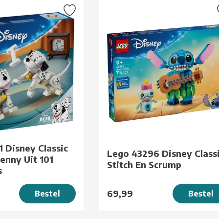
 Disney Classic
Lego 43296 Disney Class
enny Uit 101
Stitch En Scrump
s
69,99
Bestel
Bestel