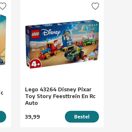
Lego 43264 Disney Pixar
ic
Toy Story Feesttrein En Rc
Auto
39,99
Bestel