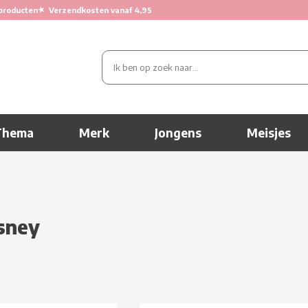
★
producten
Verzendkosten vanaf 4,95
Thema
Merk
Jongens
Meisjes
sney